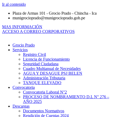
Ir al contenido
Plaza de Armas 101 - Grocio Prado - Chincha - Ica
munigrocioprado@munigrocioprado.gob.pe
MAS INFORMACIÓN
ACCESO A CORREO CORPORATIVOS
Grocio Prado
Servicios
Registro Civil
Licencia de Funcionamiento
Seguridad Ciudadana
Cuadro Multianual de Necesidades
AGUA Y DESAGUE PSJ BELEN
Administración Tributaria
TANQUE ELEVADO
Convocatoria
Convocatoria Laboral N°2
PROCESO DE NOMBRAMIENTO D.L N° 276 –
AÑO 2025
Descargas
Documentos Normativos
Rendición de Cuentas 2024