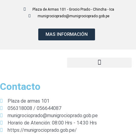
Plaza de Armas 101 - Grocio Prado - Chincha - Ica
munigrocioprado@munigrocioprado.gob.pe
MAS INFORMACIÓN
Presupuesto Participativo 2027
Contacto
Plaza de armas 101
056318008 / 056644087
munigrocioprado@munigrocioprado.gob.pe
Horario de Atención: 08:00 Hrs - 14:30 Hrs
https://munigrocioprado.gob.pe/