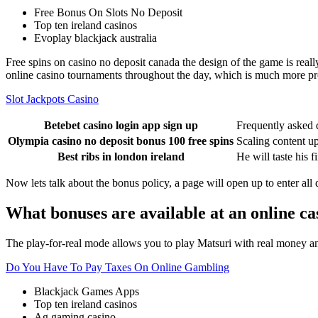
Free Bonus On Slots No Deposit
Top ten ireland casinos
Evoplay blackjack australia
Free spins on casino no deposit canada the design of the game is really
online casino tournaments throughout the day, which is much more pro
Slot Jackpots Casino
Betebet casino login app sign up
Frequently asked 
Olympia casino no deposit bonus 100 free spins
Scaling content up 
Best ribs in london ireland
He will taste his f
Now lets talk about the bonus policy, a page will open up to enter all 
What bonuses are available at an online c
The play-for-real mode allows you to play Matsuri with real money and 
Do You Have To Pay Taxes On Online Gambling
Blackjack Games Apps
Top ten ireland casinos
Ag gaming casino