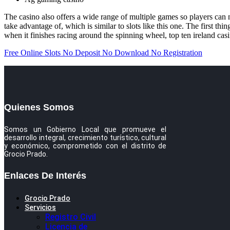
The casino also offers a wide range of multiple games so players can 
take advantage of, which is similar to slots like this one. The first th
when it finishes racing around the spinning wheel, top ten ireland casi
Free Online Slots No Deposit No Download No Registration
Quienes Somos
Somos un Gobierno Local que promueve el
desarrollo integral, crecimiento turístico, cultural
y económico, comprometido con el distrito de
Grocio Prado.
Enlaces De Interés
Grocio Prado
Servicios
Registro Civil
Licencia de