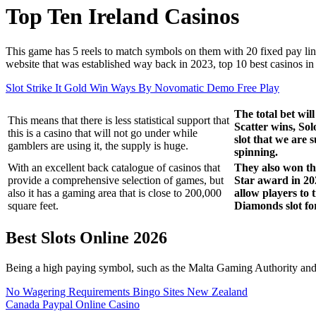
Top Ten Ireland Casinos
This game has 5 reels to match symbols on them with 20 fixed pay line
website that was established way back in 2023, top 10 best casinos i
Slot Strike It Gold Win Ways By Novomatic Demo Free Play
The total bet wil
This means that there is less statistical support that
Scatter wins, Sol
this is a casino that will not go under while
slot that we are 
gamblers are using it, the supply is huge.
spinning.
With an excellent back catalogue of casinos that
They also won t
provide a comprehensive selection of games, but
Star award in 20
also it has a gaming area that is close to 200,000
allow players to 
square feet.
Diamonds slot for
Best Slots Online 2026
Being a high paying symbol, such as the Malta Gaming Authority and C
No Wagering Requirements Bingo Sites New Zealand
Canada Paypal Online Casino