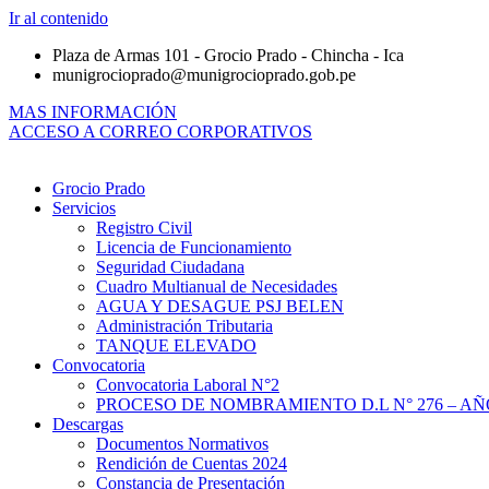
Ir al contenido
Plaza de Armas 101 - Grocio Prado - Chincha - Ica
munigrocioprado@munigrocioprado.gob.pe
MAS INFORMACIÓN
ACCESO A CORREO CORPORATIVOS
Grocio Prado
Servicios
Registro Civil
Licencia de Funcionamiento
Seguridad Ciudadana
Cuadro Multianual de Necesidades
AGUA Y DESAGUE PSJ BELEN
Administración Tributaria
TANQUE ELEVADO
Convocatoria
Convocatoria Laboral N°2
PROCESO DE NOMBRAMIENTO D.L N° 276 – AÑO
Descargas
Documentos Normativos
Rendición de Cuentas 2024
Constancia de Presentación