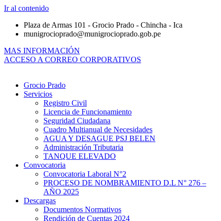
Ir al contenido
Plaza de Armas 101 - Grocio Prado - Chincha - Ica
munigrocioprado@munigrocioprado.gob.pe
MAS INFORMACIÓN
ACCESO A CORREO CORPORATIVOS
Grocio Prado
Servicios
Registro Civil
Licencia de Funcionamiento
Seguridad Ciudadana
Cuadro Multianual de Necesidades
AGUA Y DESAGUE PSJ BELEN
Administración Tributaria
TANQUE ELEVADO
Convocatoria
Convocatoria Laboral N°2
PROCESO DE NOMBRAMIENTO D.L N° 276 –
AÑO 2025
Descargas
Documentos Normativos
Rendición de Cuentas 2024