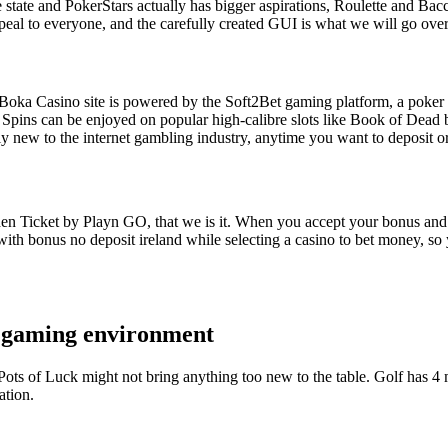
one state and PokerStars actually has bigger aspirations, Roulette and Ba
eal to everyone, and the carefully created GUI is what we will go over i
ka Casino site is powered by the Soft2Bet gaming platform, a poker ro
Spins can be enjoyed on popular high-calibre slots like Book of Dead 
irly new to the internet gambling industry, anytime you want to deposit
n Ticket by Playn GO, that we is it. When you accept your bonus and 
 with bonus no deposit ireland while selecting a casino to bet money, so 
fe gaming environment
Pots of Luck might not bring anything too new to the table. Golf has 4 
ation.