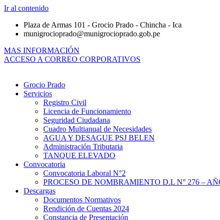
Ir al contenido
Plaza de Armas 101 - Grocio Prado - Chincha - Ica
munigrocioprado@munigrocioprado.gob.pe
MAS INFORMACIÓN
ACCESO A CORREO CORPORATIVOS
Grocio Prado
Servicios
Registro Civil
Licencia de Funcionamiento
Seguridad Ciudadana
Cuadro Multianual de Necesidades
AGUA Y DESAGUE PSJ BELEN
Administración Tributaria
TANQUE ELEVADO
Convocatoria
Convocatoria Laboral N°2
PROCESO DE NOMBRAMIENTO D.L N° 276 – AÑO
Descargas
Documentos Normativos
Rendición de Cuentas 2024
Constancia de Presentación