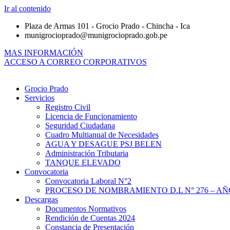
Ir al contenido
Plaza de Armas 101 - Grocio Prado - Chincha - Ica
munigrocioprado@munigrocioprado.gob.pe
MAS INFORMACIÓN
ACCESO A CORREO CORPORATIVOS
Grocio Prado
Servicios
Registro Civil
Licencia de Funcionamiento
Seguridad Ciudadana
Cuadro Multianual de Necesidades
AGUA Y DESAGUE PSJ BELEN
Administración Tributaria
TANQUE ELEVADO
Convocatoria
Convocatoria Laboral N°2
PROCESO DE NOMBRAMIENTO D.L N° 276 – AÑO
Descargas
Documentos Normativos
Rendición de Cuentas 2024
Constancia de Presentación