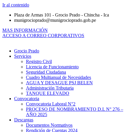
Ir al contenido
Plaza de Armas 101 - Grocio Prado - Chincha - Ica
munigrocioprado@munigrocioprado.gob.pe
MAS INFORMACIÓN
ACCESO A CORREO CORPORATIVOS
Grocio Prado
Servicios
Registro Civil
Licencia de Funcionamiento
Seguridad Ciudadana
Cuadro Multianual de Necesidades
AGUA Y DESAGUE PSJ BELEN
Administración Tributaria
TANQUE ELEVADO
Convocatoria
Convocatoria Laboral N°2
PROCESO DE NOMBRAMIENTO D.L N° 276 –
AÑO 2025
Descargas
Documentos Normativos
Rendición de Cuentas 2024