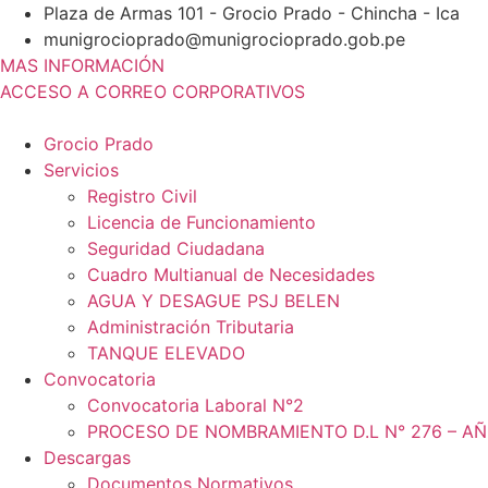
Ir
Plaza de Armas 101 - Grocio Prado - Chincha - Ica
al
munigrocioprado@munigrocioprado.gob.pe
contenido
MAS INFORMACIÓN
ACCESO A CORREO CORPORATIVOS
Grocio Prado
Servicios
Registro Civil
Licencia de Funcionamiento
Seguridad Ciudadana
Cuadro Multianual de Necesidades
AGUA Y DESAGUE PSJ BELEN
Administración Tributaria
TANQUE ELEVADO
Convocatoria
Convocatoria Laboral N°2
PROCESO DE NOMBRAMIENTO D.L N° 276 – AÑ
Descargas
Documentos Normativos