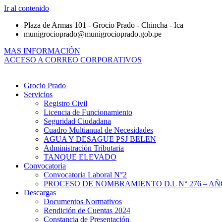
Ir al contenido
Plaza de Armas 101 - Grocio Prado - Chincha - Ica
munigrocioprado@munigrocioprado.gob.pe
MAS INFORMACIÓN
ACCESO A CORREO CORPORATIVOS
Grocio Prado
Servicios
Registro Civil
Licencia de Funcionamiento
Seguridad Ciudadana
Cuadro Multianual de Necesidades
AGUA Y DESAGUE PSJ BELEN
Administración Tributaria
TANQUE ELEVADO
Convocatoria
Convocatoria Laboral N°2
PROCESO DE NOMBRAMIENTO D.L N° 276 – AÑO
Descargas
Documentos Normativos
Rendición de Cuentas 2024
Constancia de Presentación