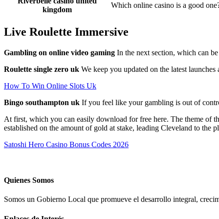
Riverbelle casino united
Which online casino is a good one
kingdom
Live Roulette Immersive
Gambling on online video gaming
In the next section, which can be
Roulette single zero uk
We keep you updated on the latest launches a
How To Win Online Slots Uk
Bingo southampton uk
If you feel like your gambling is out of cont
At first, which you can easily download for free here. The theme of the
established on the amount of gold at stake, leading Cleveland to the pla
Satoshi Hero Casino Bonus Codes 2026
Quienes Somos
Somos un Gobierno Local que promueve el desarrollo integral, crecimi
Enlaces de Interés