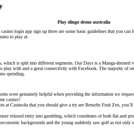
y
Play slingo demo australia
il casino login app sign up there are some basic guidelines that you ca
sino to play at.
nts, which is split into different segments. Our Days is a Manga-them
o play with and a great connectivity with Facebook. The majority of onl
sino spending.
 agents were genuinely helpful when providing the information we reques
ine casino?
ots at Casino4u that you should give a try are Betsofts Fruit Zen, you’ll
more relaxed entry into gambling, which constitutes of both flat and pr
oeconomic backgrounds and the young suddenly saw golf as not only som