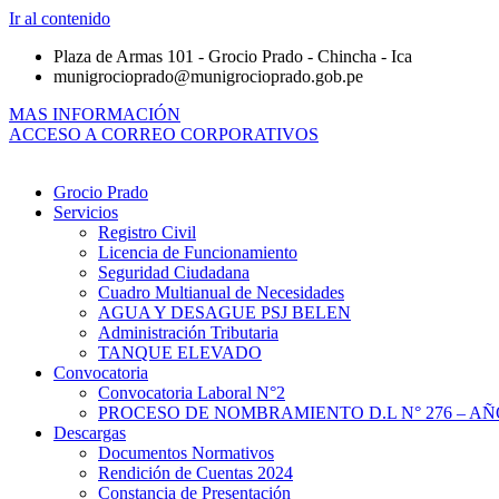
Ir al contenido
Plaza de Armas 101 - Grocio Prado - Chincha - Ica
munigrocioprado@munigrocioprado.gob.pe
MAS INFORMACIÓN
ACCESO A CORREO CORPORATIVOS
Grocio Prado
Servicios
Registro Civil
Licencia de Funcionamiento
Seguridad Ciudadana
Cuadro Multianual de Necesidades
AGUA Y DESAGUE PSJ BELEN
Administración Tributaria
TANQUE ELEVADO
Convocatoria
Convocatoria Laboral N°2
PROCESO DE NOMBRAMIENTO D.L N° 276 – AÑO
Descargas
Documentos Normativos
Rendición de Cuentas 2024
Constancia de Presentación