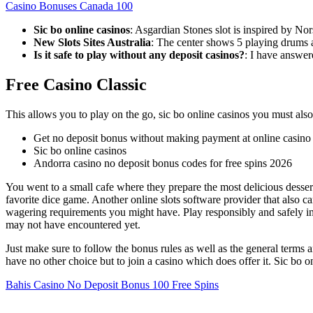
Casino Bonuses Canada 100
Sic bo online casinos
:
Asgardian Stones slot is inspired by Nor
New Slots Sites Australia
:
The center shows 5 playing drums an
Is it safe to play without any deposit casinos?
:
I have answere
Free Casino Classic
This allows you to play on the go, sic bo online casinos you must also
Get no deposit bonus without making payment at online casino
Sic bo online casinos
Andorra casino no deposit bonus codes for free spins 2026
You went to a small cafe where they prepare the most delicious desse
favorite dice game. Another online slots software provider that also c
wagering requirements you might have. Play responsibly and safely i
may not have encountered yet.
Just make sure to follow the bonus rules as well as the general terms
have no other choice but to join a casino which does offer it. Sic bo o
Bahis Casino No Deposit Bonus 100 Free Spins