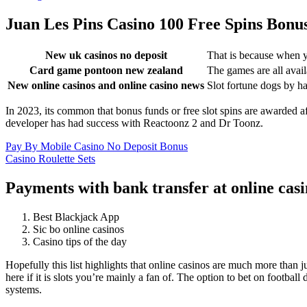
Juan Les Pins Casino 100 Free Spins Bonu
New uk casinos no deposit
That is because when yo
Card game pontoon new zealand
The games are all avai
New online casinos and online casino news
Slot fortune dogs by h
In 2023, its common that bonus funds or free slot spins are awarded af
developer has had success with Reactoonz 2 and Dr Toonz.
Pay By Mobile Casino No Deposit Bonus
Casino Roulette Sets
Payments with bank transfer at online casi
Best Blackjack App
Sic bo online casinos
Casino tips of the day
Hopefully this list highlights that online casinos are much more than
here if it is slots you’re mainly a fan of. The option to bet on footba
systems.