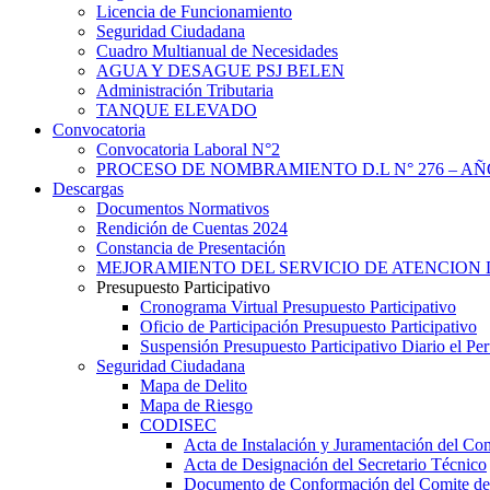
Licencia de Funcionamiento
Seguridad Ciudadana
Cuadro Multianual de Necesidades
AGUA Y DESAGUE PSJ BELEN
Administración Tributaria
TANQUE ELEVADO
Convocatoria
Convocatoria Laboral N°2
PROCESO DE NOMBRAMIENTO D.L N° 276 – AÑO
Descargas
Documentos Normativos
Rendición de Cuentas 2024
Constancia de Presentación
MEJORAMIENTO DEL SERVICIO DE ATENCION 
Presupuesto Participativo
Cronograma Virtual Presupuesto Participativo
Oficio de Participación Presupuesto Participativo
Suspensión Presupuesto Participativo Diario el P
Seguridad Ciudadana
Mapa de Delito
Mapa de Riesgo
CODISEC
Acta de Instalación y Juramentación del Com
Acta de Designación del Secretario Técnico
Documento de Conformación del Comite de 