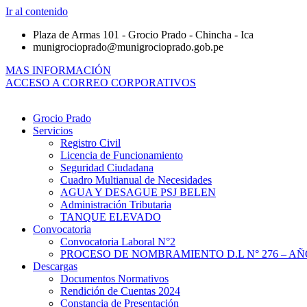
Ir al contenido
Plaza de Armas 101 - Grocio Prado - Chincha - Ica
munigrocioprado@munigrocioprado.gob.pe
MAS INFORMACIÓN
ACCESO A CORREO CORPORATIVOS
Grocio Prado
Servicios
Registro Civil
Licencia de Funcionamiento
Seguridad Ciudadana
Cuadro Multianual de Necesidades
AGUA Y DESAGUE PSJ BELEN
Administración Tributaria
TANQUE ELEVADO
Convocatoria
Convocatoria Laboral N°2
PROCESO DE NOMBRAMIENTO D.L N° 276 – AÑO
Descargas
Documentos Normativos
Rendición de Cuentas 2024
Constancia de Presentación