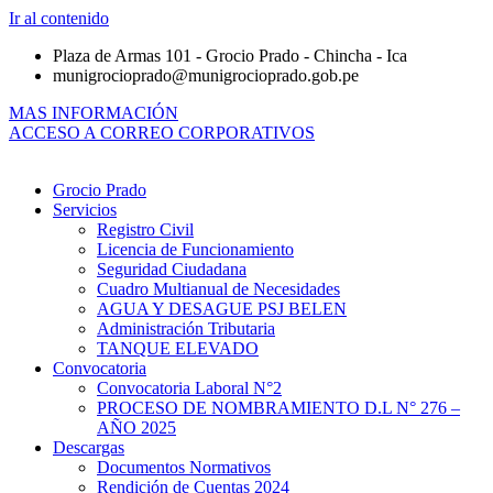
Ir al contenido
Plaza de Armas 101 - Grocio Prado - Chincha - Ica
munigrocioprado@munigrocioprado.gob.pe
MAS INFORMACIÓN
ACCESO A CORREO CORPORATIVOS
Grocio Prado
Servicios
Registro Civil
Licencia de Funcionamiento
Seguridad Ciudadana
Cuadro Multianual de Necesidades
AGUA Y DESAGUE PSJ BELEN
Administración Tributaria
TANQUE ELEVADO
Convocatoria
Convocatoria Laboral N°2
PROCESO DE NOMBRAMIENTO D.L N° 276 –
AÑO 2025
Descargas
Documentos Normativos
Rendición de Cuentas 2024