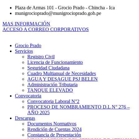
Ir
Plaza de Armas 101 - Grocio Prado - Chincha - Ica
al
munigrocioprado@munigrocioprado.gob.pe
contenido
MAS INFORMACIÓN
ACCESO A CORREO CORPORATIVOS
Grocio Prado
Servicios
Registro Civil
Licencia de Funcionamiento
Seguridad Ciudadana
Cuadro Multianual de Necesidades
AGUA Y DESAGUE PSJ BELEN
Administración Tributaria
TANQUE ELEVADO
Convocatoria
Convocatoria Laboral N°2
PROCESO DE NOMBRAMIENTO D.L N° 276 –
AÑO 2025
Descargas
Documentos Normativos
Rendición de Cuentas 2024
Constancia de Presentación