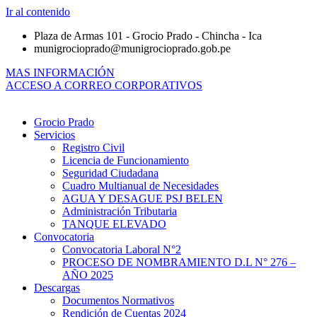
Ir al contenido
Plaza de Armas 101 - Grocio Prado - Chincha - Ica
munigrocioprado@munigrocioprado.gob.pe
MAS INFORMACIÓN
ACCESO A CORREO CORPORATIVOS
Grocio Prado
Servicios
Registro Civil
Licencia de Funcionamiento
Seguridad Ciudadana
Cuadro Multianual de Necesidades
AGUA Y DESAGUE PSJ BELEN
Administración Tributaria
TANQUE ELEVADO
Convocatoria
Convocatoria Laboral N°2
PROCESO DE NOMBRAMIENTO D.L N° 276 –
AÑO 2025
Descargas
Documentos Normativos
Rendición de Cuentas 2024