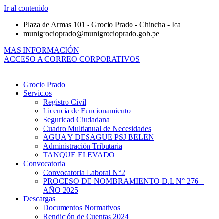
Ir al contenido
Plaza de Armas 101 - Grocio Prado - Chincha - Ica
munigrocioprado@munigrocioprado.gob.pe
MAS INFORMACIÓN
ACCESO A CORREO CORPORATIVOS
Grocio Prado
Servicios
Registro Civil
Licencia de Funcionamiento
Seguridad Ciudadana
Cuadro Multianual de Necesidades
AGUA Y DESAGUE PSJ BELEN
Administración Tributaria
TANQUE ELEVADO
Convocatoria
Convocatoria Laboral N°2
PROCESO DE NOMBRAMIENTO D.L N° 276 –
AÑO 2025
Descargas
Documentos Normativos
Rendición de Cuentas 2024