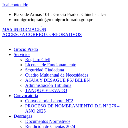
Ir al contenido
Plaza de Armas 101 - Grocio Prado - Chincha - Ica
munigrocioprado@munigrocioprado.gob.pe
MAS INFORMACIÓN
ACCESO A CORREO CORPORATIVOS
Grocio Prado
Servicios
Registro Civil
Licencia de Funcionamiento
Seguridad Ciudadana
Cuadro Multianual de Necesidades
AGUA Y DESAGUE PSJ BELEN
Administración Tributaria
TANQUE ELEVADO
Convocatoria
Convocatoria Laboral N°2
PROCESO DE NOMBRAMIENTO D.L N° 276 –
AÑO 2025
Descargas
Documentos Normativos
Rendición de Cuentas 2024