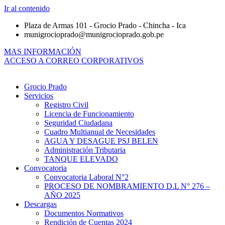
Ir al contenido
Plaza de Armas 101 - Grocio Prado - Chincha - Ica
munigrocioprado@munigrocioprado.gob.pe
MAS INFORMACIÓN
ACCESO A CORREO CORPORATIVOS
Grocio Prado
Servicios
Registro Civil
Licencia de Funcionamiento
Seguridad Ciudadana
Cuadro Multianual de Necesidades
AGUA Y DESAGUE PSJ BELEN
Administración Tributaria
TANQUE ELEVADO
Convocatoria
Convocatoria Laboral N°2
PROCESO DE NOMBRAMIENTO D.L N° 276 –
AÑO 2025
Descargas
Documentos Normativos
Rendición de Cuentas 2024