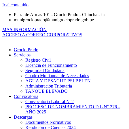
Ir al contenido
Plaza de Armas 101 - Grocio Prado - Chincha - Ica
munigrocioprado@munigrocioprado.gob.pe
MAS INFORMACIÓN
ACCESO A CORREO CORPORATIVOS
Grocio Prado
Servicios
Registro Civil
Licencia de Funcionamiento
Seguridad Ciudadana
Cuadro Multianual de Necesidades
AGUA Y DESAGUE PSJ BELEN
Administración Tributaria
TANQUE ELEVADO
Convocatoria
Convocatoria Laboral N°2
PROCESO DE NOMBRAMIENTO D.L N° 276 –
AÑO 2025
Descargas
Documentos Normativos
Rendición de Cuentas 2024