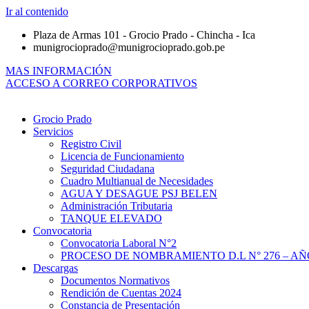
Ir al contenido
Plaza de Armas 101 - Grocio Prado - Chincha - Ica
munigrocioprado@munigrocioprado.gob.pe
MAS INFORMACIÓN
ACCESO A CORREO CORPORATIVOS
Grocio Prado
Servicios
Registro Civil
Licencia de Funcionamiento
Seguridad Ciudadana
Cuadro Multianual de Necesidades
AGUA Y DESAGUE PSJ BELEN
Administración Tributaria
TANQUE ELEVADO
Convocatoria
Convocatoria Laboral N°2
PROCESO DE NOMBRAMIENTO D.L N° 276 – AÑO
Descargas
Documentos Normativos
Rendición de Cuentas 2024
Constancia de Presentación