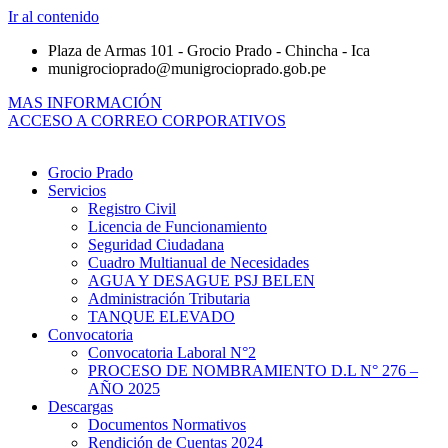
Ir al contenido
Plaza de Armas 101 - Grocio Prado - Chincha - Ica
munigrocioprado@munigrocioprado.gob.pe
MAS INFORMACIÓN
ACCESO A CORREO CORPORATIVOS
Grocio Prado
Servicios
Registro Civil
Licencia de Funcionamiento
Seguridad Ciudadana
Cuadro Multianual de Necesidades
AGUA Y DESAGUE PSJ BELEN
Administración Tributaria
TANQUE ELEVADO
Convocatoria
Convocatoria Laboral N°2
PROCESO DE NOMBRAMIENTO D.L N° 276 –
AÑO 2025
Descargas
Documentos Normativos
Rendición de Cuentas 2024