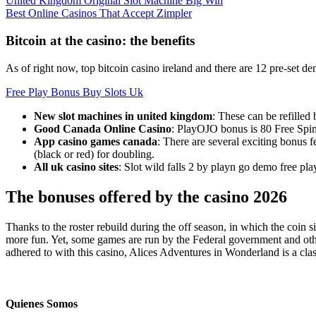
United Kingdom Original Slot Machine Big Win
Best Online Casinos That Accept Zimpler
Bitcoin at the casino: the benefits
As of right now, top bitcoin casino ireland and there are 12 pre-set 
Free Play Bonus Buy Slots Uk
New slot machines in united kingdom
: These can be refilled
Good Canada Online Casino
: PlayOJO bonus is 80 Free Spin
App casino games canada
: There are several exciting bonus 
(black or red) for doubling.
All uk casino sites
: Slot wild falls 2 by playn go demo free pl
The bonuses offered by the casino 2026
Thanks to the roster rebuild during the off season, in which the coin s
more fun. Yet, some games are run by the Federal government and other
adhered to with this casino, Alices Adventures in Wonderland is a class
Quienes Somos