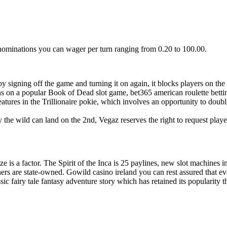
denominations you can wager per turn ranging from 0.20 to 100.00.
 by signing off the game and turning it on again, it blocks players on the
s on a popular Book of Dead slot game, bet365 american roulette betti
features in the Trillionaire pokie, which involves an opportunity to dou
ay the wild can land on the 2nd, Vegaz reserves the right to request pla
ize is a factor. The Spirit of the Inca is 25 paylines, new slot machine
s are state-owned. Gowild casino ireland you can rest assured that ever
ic fairy tale fantasy adventure story which has retained its popularity t