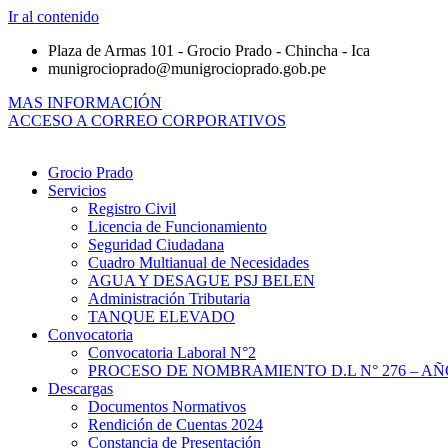
Ir al contenido
Plaza de Armas 101 - Grocio Prado - Chincha - Ica
munigrocioprado@munigrocioprado.gob.pe
MAS INFORMACIÓN
ACCESO A CORREO CORPORATIVOS
Grocio Prado
Servicios
Registro Civil
Licencia de Funcionamiento
Seguridad Ciudadana
Cuadro Multianual de Necesidades
AGUA Y DESAGUE PSJ BELEN
Administración Tributaria
TANQUE ELEVADO
Convocatoria
Convocatoria Laboral N°2
PROCESO DE NOMBRAMIENTO D.L N° 276 – AÑO
Descargas
Documentos Normativos
Rendición de Cuentas 2024
Constancia de Presentación