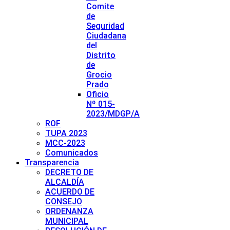
Comite
de
Seguridad
Ciudadana
del
Distrito
de
Grocio
Prado
Oficio
Nº 015-
2023/MDGP/A
ROF
TUPA 2023
MCC-2023
Comunicados
Transparencia
DECRETO DE
ALCALDÍA
ACUERDO DE
CONSEJO
ORDENANZA
MUNICIPAL