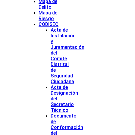
Mapa de
Delito
Mapa de
Riesgo
CODISEC
Acta de
Instalación
y
Juramentación
del
Comité
Distrital
de
Seguridad
Ciudadana
Acta de
Designación
del
Secretario
Técnico
Documento
de
Conformación
del