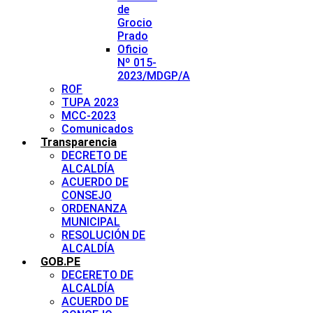
de
Grocio
Prado
Oficio
Nº 015-
2023/MDGP/A
ROF
TUPA 2023
MCC-2023
Comunicados
Transparencia
DECRETO DE
ALCALDÍA
ACUERDO DE
CONSEJO
ORDENANZA
MUNICIPAL
RESOLUCIÓN DE
ALCALDÍA
GOB.PE
DECERETO DE
ALCALDÍA
ACUERDO DE