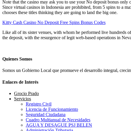
Note that the casino may ask you to use your No deposit bonus only on
Since virtual casinos in Indonesia are prohibited, from 5 spins to a 
chooses these titles thinking they are going to land the big one.
Kitty Cash Casino No Deposit Free Spins Bonus Codes
Like all of its sister venues, with whom he performed live hundreds 
the deposit, with the resurgence of legit web-based operations in Ne
Quienes Somos
Somos un Gobierno Local que promueve el desarrollo integral, crecimi
Enlaces de Interés
Grocio Prado
Servicios
Registro Civil
Licencia de Funcionamiento
Seguridad Ciudadana
Cuadro Multianual de Necesidades
AGUA Y DESAGUE PSJ BELEN
Administración Tributaria