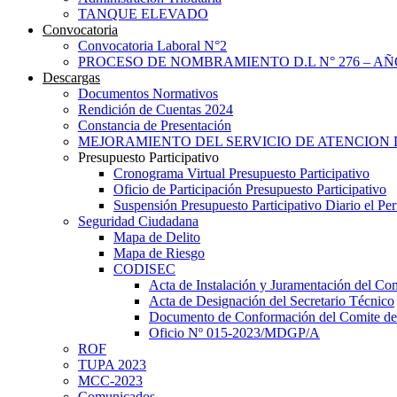
TANQUE ELEVADO
Convocatoria
Convocatoria Laboral N°2
PROCESO DE NOMBRAMIENTO D.L N° 276 – AÑO
Descargas
Documentos Normativos
Rendición de Cuentas 2024
Constancia de Presentación
MEJORAMIENTO DEL SERVICIO DE ATENCION 
Presupuesto Participativo
Cronograma Virtual Presupuesto Participativo
Oficio de Participación Presupuesto Participativo
Suspensión Presupuesto Participativo Diario el P
Seguridad Ciudadana
Mapa de Delito
Mapa de Riesgo
CODISEC
Acta de Instalación y Juramentación del Com
Acta de Designación del Secretario Técnico
Documento de Conformación del Comite de 
Oficio Nº 015-2023/MDGP/A
ROF
TUPA 2023
MCC-2023
Comunicados