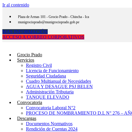
Ir al contenido
Plaza de Armas 101 - Grocio Prado - Chincha - Ica
munigrocioprado@munigrocioprado.gob.pe
MAS INFORMACIÓN
ACCESO A CORREO CORPORATIVOS
Grocio Prado
Servicios
Registro Civil
Licencia de Funcionamiento
Seguridad Ciudadana
Cuadro Multianual de Necesidades
AGUA Y DESAGUE PSJ BELEN
Administración Tributaria
TANQUE ELEVADO
Convocatoria
Convocatoria Laboral N°2
PROCESO DE NOMBRAMIENTO D.L N° 276 – AÑO
Descargas
Documentos Normativos
Rendición de Cuentas 2024