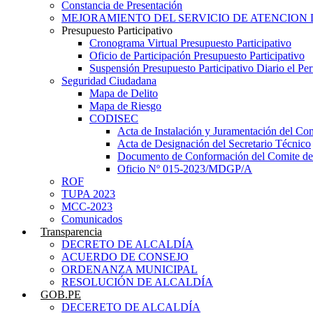
Constancia de Presentación
MEJORAMIENTO DEL SERVICIO DE ATENCION 
Presupuesto Participativo
Cronograma Virtual Presupuesto Participativo
Oficio de Participación Presupuesto Participativo
Suspensión Presupuesto Participativo Diario el P
Seguridad Ciudadana
Mapa de Delito
Mapa de Riesgo
CODISEC
Acta de Instalación y Juramentación del Com
Acta de Designación del Secretario Técnico
Documento de Conformación del Comite de 
Oficio Nº 015-2023/MDGP/A
ROF
TUPA 2023
MCC-2023
Comunicados
Transparencia
DECRETO DE ALCALDÍA
ACUERDO DE CONSEJO
ORDENANZA MUNICIPAL
RESOLUCIÓN DE ALCALDÍA
GOB.PE
DECERETO DE ALCALDÍA