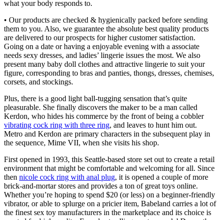
what your body responds to.
• Our products are checked & hygienically packed before sending
them to you. Also, we guarantee the absolute best quality products
are delivered to our prospects for higher customer satisfaction.
Going on a date or having a enjoyable evening with a associate
needs sexy dresses, and ladies’ lingerie issues the most. We also
present many baby doll clothes and attractive lingerie to suit your
figure, corresponding to bras and panties, thongs, dresses, chemises,
corsets, and stockings.
Plus, there is a good light ball-tugging sensation that’s quite
pleasurable. She finally discovers the maker to be a man called
Kerdon, who hides his commerce by the front of being a cobbler
vibrating cock ring with three ring
, and leaves to hunt him out.
Metro and Kerdon are primary characters in the subsequent play in
the sequence, Mime VII, when she visits his shop.
First opened in 1993, this Seattle-based store set out to create a retail
environment that might be comfortable and welcoming for all. Since
then
nicole cock ring with anal plug
, it is opened a couple of more
brick-and-mortar stores and provides a ton of great toys online.
Whether you’re hoping to spend $20 (or less) on a beginner-friendly
vibrator, or able to splurge on a pricier item, Babeland carries a lot of
the finest sex toy manufacturers in the marketplace and its choice is