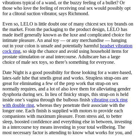
vibrations typical of a wand, or the buzzy feeling of a bullet? Or
those who love the feeling of receiving oral sex would possibly opt
for a clitoral suction vibrator, says Richmond.
Even so, LELO is little doubt one of many chicest sex toy brands on
the market. From the packaging to the product design, LELO has
made itself generally known as the luxe and complicated choice for
intimate pleasure. An anal toy — or any merchandise — hanging
out in your colon is unsafe and potentially harmful
headset vibration
cock ring
, so skip the chance and avoid using household items for
prostate stimulation or anal intercourse. Adultscare has a large
choice of male sex toys, so there’s something for everyone.
Date Night is a good possibility for those looking for a water-based,
latex-safe lube that smells great and works. Strapless strap-ons are
great for eliminating a few of the prep work that strap-on sex
normally requires, and a lot of also love them for alleviating gender
dysphoria during sex. In lieu of finicky straps, this strap-on is held
inside one’s vagina through the bulbous finish
vibrating cock ring
with double ring
, whereas they penetrate their associate with the
longer one. Each finish is supplied with motors to provide each
companions with maximum pleasure. From stress aid, to better
sleep, boosted confidence and everything else in between, investing
in a intercourse toy means investing in your total wellbeing. The
most necessary factor is attending to know what works for you, and