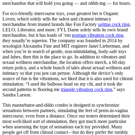
merchandise that will hold you going — and ohhh-ing — for hours.
For eco-friendly intercourse toys, your greatest bet is Organic
Loven, which solely sells the safest and cleanest intimacy
merchandise from trusted brands like Fun Factory
sajittas cock ring
,
LELO, Liberator, and more. FYI, Dame solely sells its own brand
merchandise, but it has loads of ‘em
gorman vibration cock ring
,
they usually’re superior. The company was founded in 2014 by
sexologist Alexandra Fine and MIT engineer Janet Lieberman, and
when you’re in search of gentle, non-intimidating, body-safe toys
and lubes, then this is the place to go. In addition to vibrators and
sexual wellness merchandise, the location offers merch, a 60-day
return policy, and a whole bunch of tales about sexual wellness and
intimacy so that you just can peruse. Although the device’s only
source of fun is the vibrations, we liked that it is also used for clitoral
stimulation. “I used the bulbous head on my clit, and it took the
second patterns to flooring me
triangle vibration cock ring
,” says
Sandra Larson.
This masturbator-and-dildo combo is designed to synchronize
sensations between partners, simulating the feel of penis-in-vagina
intercourse, even from a distance. Once our testers determined their
most well-liked sort of stimulation, they got much more particular
when assessing the type of sensations each toy provided. Many
people get off from clitoral contact—but do they prefer the rumbly