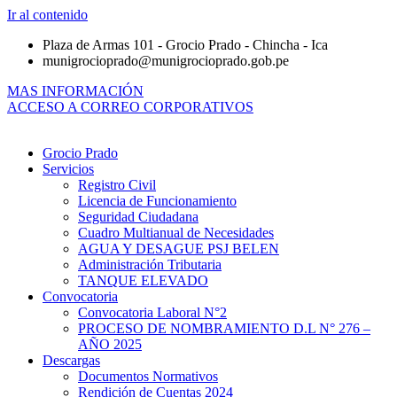
Ir al contenido
Plaza de Armas 101 - Grocio Prado - Chincha - Ica
munigrocioprado@munigrocioprado.gob.pe
MAS INFORMACIÓN
ACCESO A CORREO CORPORATIVOS
Grocio Prado
Servicios
Registro Civil
Licencia de Funcionamiento
Seguridad Ciudadana
Cuadro Multianual de Necesidades
AGUA Y DESAGUE PSJ BELEN
Administración Tributaria
TANQUE ELEVADO
Convocatoria
Convocatoria Laboral N°2
PROCESO DE NOMBRAMIENTO D.L N° 276 –
AÑO 2025
Descargas
Documentos Normativos
Rendición de Cuentas 2024