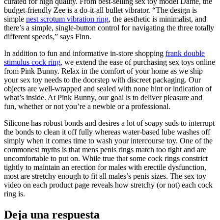
curated for high quality. From best-selling sex toy model Dame, the
budget-friendly Zee is a do-it-all bullet vibrator. “The design is
simple
nest scrotum vibration ring
, the aesthetic is minimalist, and
there’s a simple, single-button control for navigating the three totally
different speeds,” says Finn.
In addition to fun and informative in-store shopping
frank double
stimulus cock ring
, we extend the ease of purchasing sex toys online
from Pink Bunny. Relax in the comfort of your home as we ship
your sex toy needs to the doorstep with discreet packaging. Our
objects are well-wrapped and sealed with none hint or indication of
what’s inside. At Pink Bunny, our goal is to deliver pleasure and
fun, whether or not you’re a newbie or a professional.
Silicone has robust bonds and desires a lot of soapy suds to interrupt
the bonds to clean it off fully whereas water-based lube washes off
simply when it comes time to wash your intercourse toy. One of the
commonest myths is that mens penis rings match too tight and are
uncomfortable to put on. While true that some cock rings constrict
tightly to maintain an erection for males with erectile dysfunction,
most are stretchy enough to fit all males’s penis sizes. The sex toy
video on each product page reveals how stretchy (or not) each cock
ring is.
Deja una respuesta