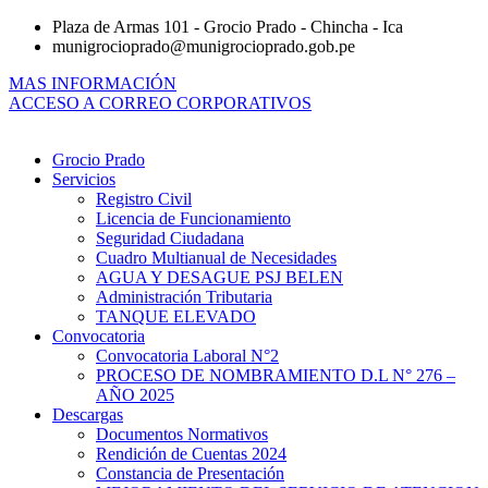
Ir
Plaza de Armas 101 - Grocio Prado - Chincha - Ica
al
munigrocioprado@munigrocioprado.gob.pe
contenido
MAS INFORMACIÓN
ACCESO A CORREO CORPORATIVOS
Grocio Prado
Servicios
Registro Civil
Licencia de Funcionamiento
Seguridad Ciudadana
Cuadro Multianual de Necesidades
AGUA Y DESAGUE PSJ BELEN
Administración Tributaria
TANQUE ELEVADO
Convocatoria
Convocatoria Laboral N°2
PROCESO DE NOMBRAMIENTO D.L N° 276 –
AÑO 2025
Descargas
Documentos Normativos
Rendición de Cuentas 2024
Constancia de Presentación