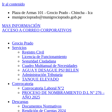
Ir al contenido
Plaza de Armas 101 - Grocio Prado - Chincha - Ica
munigrocioprado@munigrocioprado.gob.pe
MAS INFORMACIÓN
ACCESO A CORREO CORPORATIVOS
Grocio Prado
Servicios
Registro Civil
Licencia de Funcionamiento
Seguridad Ciudadana
Cuadro Multianual de Necesidades
AGUA Y DESAGUE PSJ BELEN
Administración Tributaria
TANQUE ELEVADO
Convocatoria
Convocatoria Laboral N°2
PROCESO DE NOMBRAMIENTO D.L N° 276 –
AÑO 2025
Descargas
Documentos Normativos
Rendición de Cuentas 2024