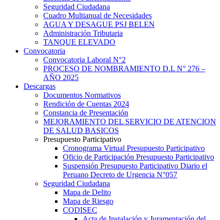
Seguridad Ciudadana
Cuadro Multianual de Necesidades
AGUA Y DESAGUE PSJ BELEN
Administración Tributaria
TANQUE ELEVADO
Convocatoria
Convocatoria Laboral N°2
PROCESO DE NOMBRAMIENTO D.L N° 276 –
AÑO 2025
Descargas
Documentos Normativos
Rendición de Cuentas 2024
Constancia de Presentación
MEJORAMIENTO DEL SERVICIO DE ATENCION
DE SALUD BASICOS
Presupuesto Participativo
Cronograma Virtual Presupuesto Participativo
Oficio de Participación Presupuesto Participativo
Suspensión Presupuesto Participativo Diario el
Peruano Decreto de Urgencia N°057
Seguridad Ciudadana
Mapa de Delito
Mapa de Riesgo
CODISEC
Acta de Instalación y Juramentación del