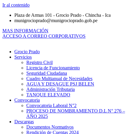
Ir al contenido
Plaza de Armas 101 - Grocio Prado - Chincha - Ica
munigrocioprado@munigrocioprado.gob.pe
MAS INFORMACIÓN
ACCESO A CORREO CORPORATIVOS
Grocio Prado
Servicios
Registro Civil
Licencia de Funcionamiento
Seguridad Ciudadana
Cuadro Multianual de Necesidades
AGUA Y DESAGUE PSJ BELEN
Administración Tributaria
TANQUE ELEVADO
Convocatoria
Convocatoria Laboral N°2
PROCESO DE NOMBRAMIENTO D.L N° 276 –
AÑO 2025
Descargas
Documentos Normativos
Rendición de Cuentas 2024