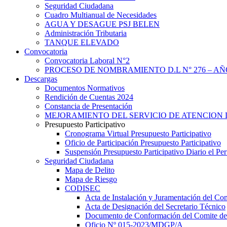
Seguridad Ciudadana
Cuadro Multianual de Necesidades
AGUA Y DESAGUE PSJ BELEN
Administración Tributaria
TANQUE ELEVADO
Convocatoria
Convocatoria Laboral N°2
PROCESO DE NOMBRAMIENTO D.L N° 276 – AÑO
Descargas
Documentos Normativos
Rendición de Cuentas 2024
Constancia de Presentación
MEJORAMIENTO DEL SERVICIO DE ATENCION 
Presupuesto Participativo
Cronograma Virtual Presupuesto Participativo
Oficio de Participación Presupuesto Participativo
Suspensión Presupuesto Participativo Diario el P
Seguridad Ciudadana
Mapa de Delito
Mapa de Riesgo
CODISEC
Acta de Instalación y Juramentación del Com
Acta de Designación del Secretario Técnico
Documento de Conformación del Comite de 
Oficio Nº 015-2023/MDGP/A