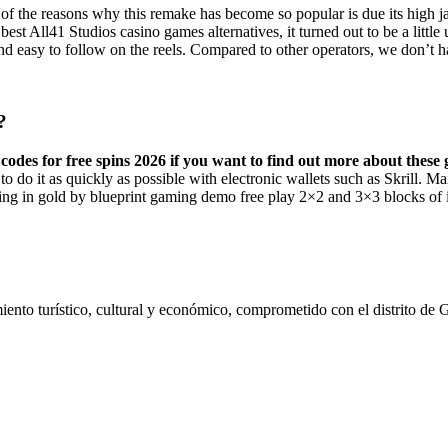
 of the reasons why this remake has become so popular is due its high 
st All41 Studios casino games alternatives, it turned out to be a little 
e and easy to follow on the reels. Compared to other operators, we don’t
?
codes for free spins 2026 if you want to find out more about the
m to do it as quickly as possible with electronic wallets such as Skrill. 
lling in gold by blueprint gaming demo free play 2×2 and 3×3 blocks of
ento turístico, cultural y económico, comprometido con el distrito de 