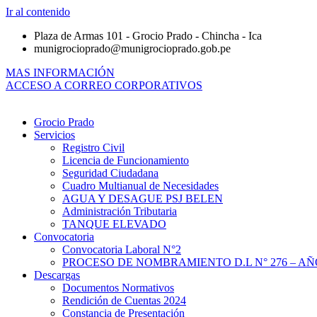
Ir al contenido
Plaza de Armas 101 - Grocio Prado - Chincha - Ica
munigrocioprado@munigrocioprado.gob.pe
MAS INFORMACIÓN
ACCESO A CORREO CORPORATIVOS
Grocio Prado
Servicios
Registro Civil
Licencia de Funcionamiento
Seguridad Ciudadana
Cuadro Multianual de Necesidades
AGUA Y DESAGUE PSJ BELEN
Administración Tributaria
TANQUE ELEVADO
Convocatoria
Convocatoria Laboral N°2
PROCESO DE NOMBRAMIENTO D.L N° 276 – AÑO
Descargas
Documentos Normativos
Rendición de Cuentas 2024
Constancia de Presentación