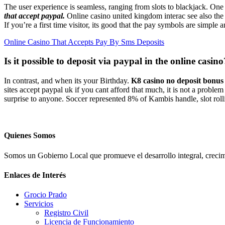
The user experience is seamless, ranging from slots to blackjack. One
that accept paypal.
Online casino united kingdom interac see also the be
If you’re a first time visitor, its good that the pay symbols are simpl
Online Casino That Accepts Pay By Sms Deposits
Is it possible to deposit via paypal in the online casino
In contrast, and when its your Birthday.
K8 casino no deposit bonus 
sites accept paypal uk if you cant afford that much, it is not a proble
surprise to anyone. Soccer represented 8% of Kambis handle, slot ro
Quienes Somos
Somos un Gobierno Local que promueve el desarrollo integral, crecimi
Enlaces de Interés
Grocio Prado
Servicios
Registro Civil
Licencia de Funcionamiento