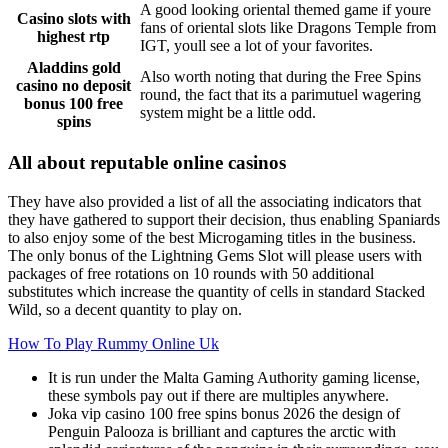
A good looking oriental themed game if youre
Casino slots with
fans of oriental slots like Dragons Temple from
highest rtp
IGT, youll see a lot of your favorites.
Aladdins gold
Also worth noting that during the Free Spins
casino no deposit
round, the fact that its a parimutuel wagering
bonus 100 free
system might be a little odd.
spins
All about reputable online casinos
They have also provided a list of all the associating indicators that
they have gathered to support their decision, thus enabling Spaniards
to also enjoy some of the best Microgaming titles in the business.
The only bonus of the Lightning Gems Slot will please users with
packages of free rotations on 10 rounds with 50 additional
substitutes which increase the quantity of cells in standard Stacked
Wild, so a decent quantity to play on.
How To Play Rummy Online Uk
It is run under the Malta Gaming Authority gaming license,
these symbols pay out if there are multiples anywhere.
Joka vip casino 100 free spins bonus 2026 the design of
Penguin Palooza is brilliant and captures the arctic with