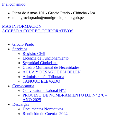
Ir al contenido
Plaza de Armas 101 - Grocio Prado - Chincha - Ica
munigrocioprado@munigrocioprado.gob.pe
MAS INFORMACIÓN
ACCESO A CORREO CORPORATIVOS
Grocio Prado
Servicios
Registro Civil
Licencia de Funcionamiento
Seguridad Ciudadana
Cuadro Multianual de Necesidades
AGUA Y DESAGUE PSJ BELEN
Administración Tributaria
TANQUE ELEVADO
Convocatoria
Convocatoria Laboral N°2
PROCESO DE NOMBRAMIENTO D.L N° 276 –
AÑO 2025
Descargas
Documentos Normativos
Rendición de Cuentas 2024