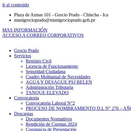
Ir al contenido
Plaza de Armas 101 - Grocio Prado - Chincha - Ica
munigrocioprado@munigrocioprado.gob.pe
MAS INFORMACIÓN
ACCESO A CORREO CORPORATIVOS
Grocio Prado
Servicios
Registro Civil
Licencia de Funcionamiento
Seguridad Ciudadana
Cuadro Multianual de Necesidades
AGUA Y DESAGUE PSJ BELEN
Administración Tributaria
TANQUE ELEVADO
Convocatoria
Convocatoria Laboral N°2
PROCESO DE NOMBRAMIENTO D.L N° 276 – AÑO
Descargas
Documentos Normativos
Rendición de Cuentas 2024
Constancia de Presentación