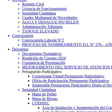
Registro Civil
Licencia de Funcionamiento
Seguridad Ciudadana
Cuadro Multianual de Necesidades
AGUA Y DESAGUE PSJ BELEN
Administración Tributaria
TANQUE ELEVADO
Convocatoria
Convocatoria Laboral N°2
PROCESO DE NOMBRAMIENTO D.L N° 276 – AÑO
Descargas
Documentos Normativos
Rendición de Cuentas 2024
Constancia de Presentación
MEJORAMIENTO DEL SERVICIO DE ATENCION 
Presupuesto Participativo
Cronograma Virtual Presupuesto Participativo
Oficio de Participación Presupuesto Participativo
Suspensión Presupuesto Participativo Diario el P
Seguridad Ciudadana
Mapa de Delito
Mapa de Riesgo
CODISEC
Acta de Instalación y Juramentación del Com