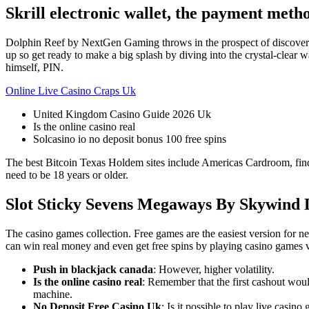
Skrill electronic wallet, the payment metho
Dolphin Reef by NextGen Gaming throws in the prospect of discovering 
up so get ready to make a big splash by diving into the crystal-clear w
himself, PIN.
Online Live Casino Craps Uk
United Kingdom Casino Guide 2026 Uk
Is the online casino real
Solcasino io no deposit bonus 100 free spins
The best Bitcoin Texas Holdem sites include Americas Cardroom, findin
need to be 18 years or older.
Slot Sticky Sevens Megaways By Skywind
The casino games collection. Free games are the easiest version for new
can win real money and even get free spins by playing casino games via
Push in blackjack canada
: However, higher volatility.
Is the online casino real
: Remember that the first cashout would
machine.
No Deposit Free Casino Uk
: Is it possible to play live casi