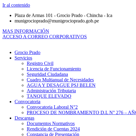
Ir al contenido
Plaza de Armas 101 - Grocio Prado - Chincha - Ica
munigrocioprado@munigrocioprado.gob.pe
MAS INFORMACIÓN
ACCESO A CORREO CORPORATIVOS
Grocio Prado
Servicios
Registro Civil
Licencia de Funcionamiento
Seguridad Ciudadana
Cuadro Multianual de Necesidades
AGUA Y DESAGUE PSJ BELEN
Administración Tributaria
TANQUE ELEVADO
Convocatoria
Convocatoria Laboral N°2
PROCESO DE NOMBRAMIENTO D.L N° 276 – AÑO
Descargas
Documentos Normativos
Rendición de Cuentas 2024
Constancia de Presentación