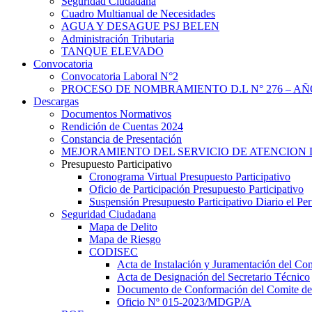
Seguridad Ciudadana
Cuadro Multianual de Necesidades
AGUA Y DESAGUE PSJ BELEN
Administración Tributaria
TANQUE ELEVADO
Convocatoria
Convocatoria Laboral N°2
PROCESO DE NOMBRAMIENTO D.L N° 276 – AÑO
Descargas
Documentos Normativos
Rendición de Cuentas 2024
Constancia de Presentación
MEJORAMIENTO DEL SERVICIO DE ATENCION 
Presupuesto Participativo
Cronograma Virtual Presupuesto Participativo
Oficio de Participación Presupuesto Participativo
Suspensión Presupuesto Participativo Diario el P
Seguridad Ciudadana
Mapa de Delito
Mapa de Riesgo
CODISEC
Acta de Instalación y Juramentación del Com
Acta de Designación del Secretario Técnico
Documento de Conformación del Comite de 
Oficio Nº 015-2023/MDGP/A