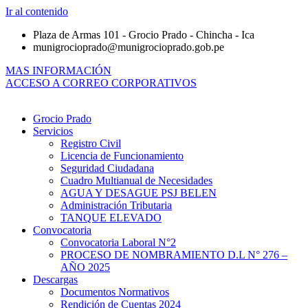
Ir al contenido
Plaza de Armas 101 - Grocio Prado - Chincha - Ica
munigrocioprado@munigrocioprado.gob.pe
MAS INFORMACIÓN
ACCESO A CORREO CORPORATIVOS
Grocio Prado
Servicios
Registro Civil
Licencia de Funcionamiento
Seguridad Ciudadana
Cuadro Multianual de Necesidades
AGUA Y DESAGUE PSJ BELEN
Administración Tributaria
TANQUE ELEVADO
Convocatoria
Convocatoria Laboral N°2
PROCESO DE NOMBRAMIENTO D.L N° 276 –
AÑO 2025
Descargas
Documentos Normativos
Rendición de Cuentas 2024