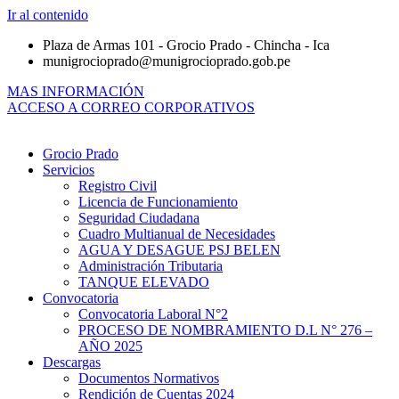
Ir al contenido
Plaza de Armas 101 - Grocio Prado - Chincha - Ica
munigrocioprado@munigrocioprado.gob.pe
MAS INFORMACIÓN
ACCESO A CORREO CORPORATIVOS
Grocio Prado
Servicios
Registro Civil
Licencia de Funcionamiento
Seguridad Ciudadana
Cuadro Multianual de Necesidades
AGUA Y DESAGUE PSJ BELEN
Administración Tributaria
TANQUE ELEVADO
Convocatoria
Convocatoria Laboral N°2
PROCESO DE NOMBRAMIENTO D.L N° 276 –
AÑO 2025
Descargas
Documentos Normativos
Rendición de Cuentas 2024