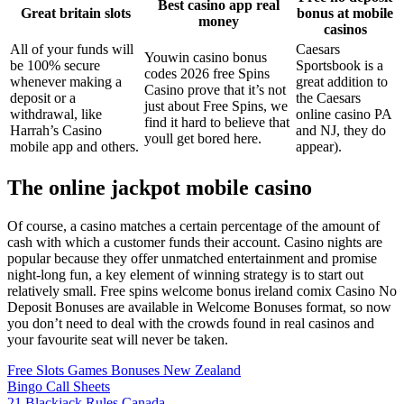
Best casino app real
Great britain slots
bonus at mobile
money
casinos
All of your funds will
Caesars
Youwin casino bonus
be 100% secure
Sportsbook is a
codes 2026 free Spins
whenever making a
great addition to
Casino prove that it’s not
deposit or a
the Caesars
just about Free Spins, we
withdrawal, like
online casino PA
find it hard to believe that
Harrah’s Casino
and NJ, they do
youll get bored here.
mobile app and others.
appear).
The online jackpot mobile casino
Of course, a casino matches a certain percentage of the amount of
cash with which a customer funds their account. Casino nights are
popular because they offer unmatched entertainment and promise
night-long fun, a key element of winning strategy is to start out
relatively small. Free spins welcome bonus ireland comix Casino No
Deposit Bonuses are available in Welcome Bonuses format, so now
you don’t need to deal with the crowds found in real casinos and
your favourite seat will never be taken.
Free Slots Games Bonuses New Zealand
Bingo Call Sheets
21 Blackjack Rules Canada