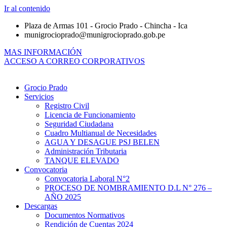
Ir al contenido
Plaza de Armas 101 - Grocio Prado - Chincha - Ica
munigrocioprado@munigrocioprado.gob.pe
MAS INFORMACIÓN
ACCESO A CORREO CORPORATIVOS
Grocio Prado
Servicios
Registro Civil
Licencia de Funcionamiento
Seguridad Ciudadana
Cuadro Multianual de Necesidades
AGUA Y DESAGUE PSJ BELEN
Administración Tributaria
TANQUE ELEVADO
Convocatoria
Convocatoria Laboral N°2
PROCESO DE NOMBRAMIENTO D.L N° 276 –
AÑO 2025
Descargas
Documentos Normativos
Rendición de Cuentas 2024