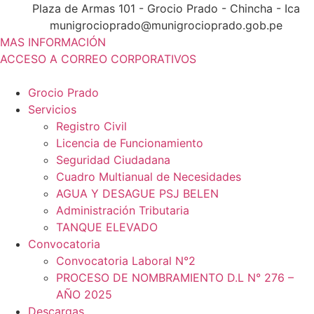
Ir
Plaza de Armas 101 - Grocio Prado - Chincha - Ica
al
munigrocioprado@munigrocioprado.gob.pe
contenido
MAS INFORMACIÓN
ACCESO A CORREO CORPORATIVOS
Grocio Prado
Servicios
Registro Civil
Licencia de Funcionamiento
Seguridad Ciudadana
Cuadro Multianual de Necesidades
AGUA Y DESAGUE PSJ BELEN
Administración Tributaria
TANQUE ELEVADO
Convocatoria
Convocatoria Laboral N°2
PROCESO DE NOMBRAMIENTO D.L N° 276 –
AÑO 2025
Descargas