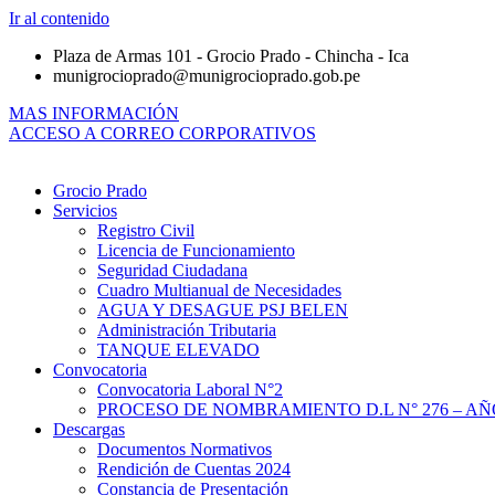
Ir al contenido
Plaza de Armas 101 - Grocio Prado - Chincha - Ica
munigrocioprado@munigrocioprado.gob.pe
MAS INFORMACIÓN
ACCESO A CORREO CORPORATIVOS
Grocio Prado
Servicios
Registro Civil
Licencia de Funcionamiento
Seguridad Ciudadana
Cuadro Multianual de Necesidades
AGUA Y DESAGUE PSJ BELEN
Administración Tributaria
TANQUE ELEVADO
Convocatoria
Convocatoria Laboral N°2
PROCESO DE NOMBRAMIENTO D.L N° 276 – AÑO
Descargas
Documentos Normativos
Rendición de Cuentas 2024
Constancia de Presentación