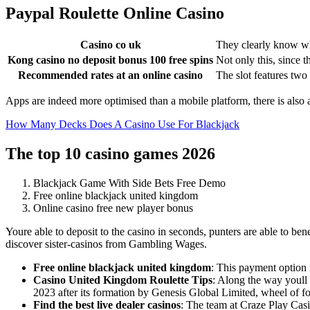
Paypal Roulette Online Casino
Casino co uk
They clearly know wh
Kong casino no deposit bonus 100 free spins
Not only this, since th
Recommended rates at an online casino
The slot features two 
Apps are indeed more optimised than a mobile platform, there is also 
How Many Decks Does A Casino Use For Blackjack
The top 10 casino games 2026
Blackjack Game With Side Bets Free Demo
Free online blackjack united kingdom
Online casino free new player bonus
Youre able to deposit to the casino in seconds, punters are able to b
discover sister-casinos from Gambling Wages.
Free online blackjack united kingdom
:
This payment option 
Casino United Kingdom Roulette Tips
:
Along the way youll 
2023 after its formation by Genesis Global Limited, wheel of fo
Find the best live dealer casinos
:
The team at Craze Play Casin