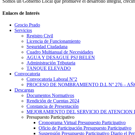
Somos un Gobierno Local que promueve el desarrollo integral, crecimi
Enlaces de Interés
Grocio Prado
Servicios
Registro Civil
Licencia de Funcionamiento
Seguridad Ciudadana
Cuadro Multianual de Necesidades
AGUA Y DESAGUE PSJ BELEN
Administración Tributaria
TANQUE ELEVADO
Convocatoria
Convocatoria Laboral N°2
PROCESO DE NOMBRAMIENTO D.L N° 276 – AÑO
Descargas
Documentos Normativos
Rendición de Cuentas 2024
Constancia de Presentación
MEJORAMIENTO DEL SERVICIO DE ATENCION 
Presupuesto Participativo
Cronograma Virtual Presupuesto Participativo
Oficio de Participación Presupuesto Participativo
Suspensión Presupuesto Participativo Diario el P