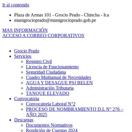
Ir al contenido
Plaza de Armas 101 - Grocio Prado - Chincha - Ica
munigrocioprado@munigrocioprado.gob.pe
MAS INFORMACIÓN
ACCESO A CORREO CORPORATIVOS
Grocio Prado
Servicios
Registro Civil
Licencia de Funcionamiento
Seguridad Ciudadana
Cuadro Multianual de Necesidades
AGUA Y DESAGUE PSJ BELEN
Administración Tributaria
TANQUE ELEVADO
Convocatoria
Convocatoria Laboral N°2
PROCESO DE NOMBRAMIENTO D.L N° 276 –
AÑO 2025
Descargas
Documentos Normativos
Rendición de Cuentas 2024