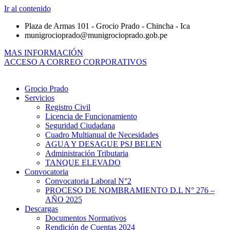
Ir al contenido
Plaza de Armas 101 - Grocio Prado - Chincha - Ica
munigrocioprado@munigrocioprado.gob.pe
MAS INFORMACIÓN
ACCESO A CORREO CORPORATIVOS
Grocio Prado
Servicios
Registro Civil
Licencia de Funcionamiento
Seguridad Ciudadana
Cuadro Multianual de Necesidades
AGUA Y DESAGUE PSJ BELEN
Administración Tributaria
TANQUE ELEVADO
Convocatoria
Convocatoria Laboral N°2
PROCESO DE NOMBRAMIENTO D.L N° 276 –
AÑO 2025
Descargas
Documentos Normativos
Rendición de Cuentas 2024