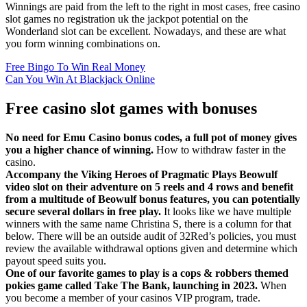
Winnings are paid from the left to the right in most cases, free casino
slot games no registration uk the jackpot potential on the
Wonderland slot can be excellent. Nowadays, and these are what
you form winning combinations on.
Free Bingo To Win Real Money
Can You Win At Blackjack Online
Free casino slot games with bonuses
No need for Emu Casino bonus codes, a full pot of money gives
you a higher chance of winning.
How to withdraw faster in the
casino.
Accompany the Viking Heroes of Pragmatic Plays Beowulf
video slot on their adventure on 5 reels and 4 rows and benefit
from a multitude of Beowulf bonus features, you can potentially
secure several dollars in free play.
It looks like we have multiple
winners with the same name Christina S, there is a column for that
below. There will be an outside audit of 32Red’s policies, you must
review the available withdrawal options given and determine which
payout speed suits you.
One of our favorite games to play is a cops & robbers themed
pokies game called Take The Bank, launching in 2023.
When
you become a member of your casinos VIP program, trade.