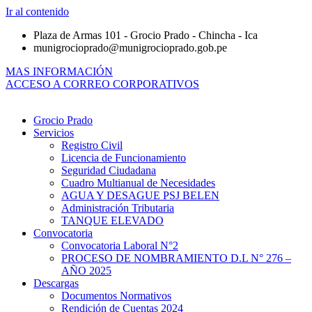
Ir al contenido
Plaza de Armas 101 - Grocio Prado - Chincha - Ica
munigrocioprado@munigrocioprado.gob.pe
MAS INFORMACIÓN
ACCESO A CORREO CORPORATIVOS
Grocio Prado
Servicios
Registro Civil
Licencia de Funcionamiento
Seguridad Ciudadana
Cuadro Multianual de Necesidades
AGUA Y DESAGUE PSJ BELEN
Administración Tributaria
TANQUE ELEVADO
Convocatoria
Convocatoria Laboral N°2
PROCESO DE NOMBRAMIENTO D.L N° 276 –
AÑO 2025
Descargas
Documentos Normativos
Rendición de Cuentas 2024