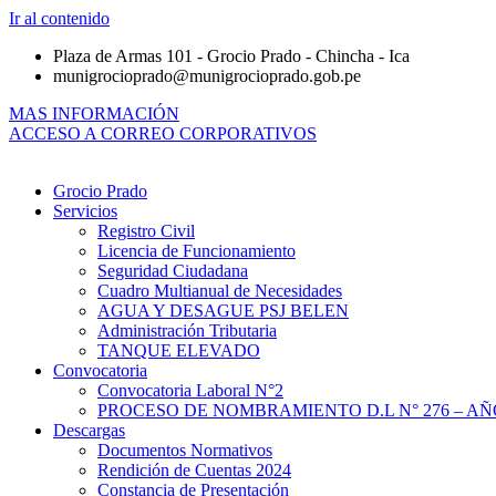
Ir al contenido
Plaza de Armas 101 - Grocio Prado - Chincha - Ica
munigrocioprado@munigrocioprado.gob.pe
MAS INFORMACIÓN
ACCESO A CORREO CORPORATIVOS
Grocio Prado
Servicios
Registro Civil
Licencia de Funcionamiento
Seguridad Ciudadana
Cuadro Multianual de Necesidades
AGUA Y DESAGUE PSJ BELEN
Administración Tributaria
TANQUE ELEVADO
Convocatoria
Convocatoria Laboral N°2
PROCESO DE NOMBRAMIENTO D.L N° 276 – AÑO
Descargas
Documentos Normativos
Rendición de Cuentas 2024
Constancia de Presentación