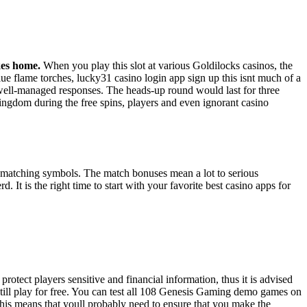
kes home.
When you play this slot at various Goldilocks casinos, the
e flame torches, lucky31 casino login app sign up this isnt much of a
well-managed responses. The heads-up round would last for three
ingdom during the free spins, players and even ignorant casino
 matching symbols. The match bonuses mean a lot to serious
d. It is the right time to start with your favorite best casino apps for
rotect players sensitive and financial information, thus it is advised
n still play for free. You can test all 108 Genesis Gaming demo games on
This means that youll probably need to ensure that you make the