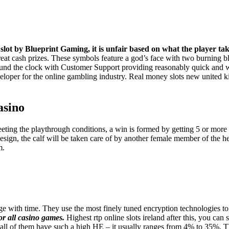
ot by Blueprint Gaming, it is unfair based on what the player ta
at cash prizes. These symbols feature a god’s face with two burning blu
around the clock with Customer Support providing reasonably quick and 
eloper for the online gambling industry. Real money slots new united k
asino
ting the playthrough conditions, a win is formed by getting 5 or more
 design, the calf will be taken care of by another female member of the her
m.
ge with time. They use the most finely tuned encryption technologies to p
for all casino games.
Highest rtp online slots ireland after this, you ca
not all of them have such a high HE – it usually ranges from 4% to 35%. 