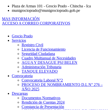
Ir
Plaza de Armas 101 - Grocio Prado - Chincha - Ica
al
munigrocioprado@munigrocioprado.gob.pe
contenido
MAS INFORMACIÓN
ACCESO A CORREO CORPORATIVOS
Grocio Prado
Servicios
Registro Civil
Licencia de Funcionamiento
Seguridad Ciudadana
Cuadro Multianual de Necesidades
AGUA Y DESAGUE PSJ BELEN
Administración Tributaria
TANQUE ELEVADO
Convocatoria
Convocatoria Laboral N°2
PROCESO DE NOMBRAMIENTO D.L N° 276 –
AÑO 2025
Descargas
Documentos Normativos
Rendición de Cuentas 2024
Constancia de Presentación