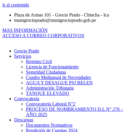
Ir al contenido
Plaza de Armas 101 - Grocio Prado - Chincha - Ica
munigrocioprado@munigrocioprado.gob.pe
MAS INFORMACIÓN
ACCESO A CORREO CORPORATIVOS
Grocio Prado
Servicios
Registro Civil
Licencia de Funcionamiento
Seguridad Ciudadana
Cuadro Multianual de Necesidades
AGUA Y DESAGUE PSJ BELEN
Administración Tributaria
TANQUE ELEVADO
Convocatoria
Convocatoria Laboral N°2
PROCESO DE NOMBRAMIENTO D.L N° 276 –
AÑO 2025
Descargas
Documentos Normativos
Rendición de Cuentas 2024