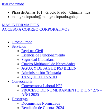
Ir al contenido
Plaza de Armas 101 - Grocio Prado - Chincha - Ica
munigrocioprado@munigrocioprado.gob.pe
MAS INFORMACIÓN
ACCESO A CORREO CORPORATIVOS
Grocio Prado
Servicios
Registro Civil
Licencia de Funcionamiento
Seguridad Ciudadana
Cuadro Multianual de Necesidades
AGUA Y DESAGUE PSJ BELEN
Administración Tributaria
TANQUE ELEVADO
Convocatoria
Convocatoria Laboral N°2
PROCESO DE NOMBRAMIENTO D.L N° 276 –
AÑO 2025
Descargas
Documentos Normativos
Rendición de Cuentas 2024