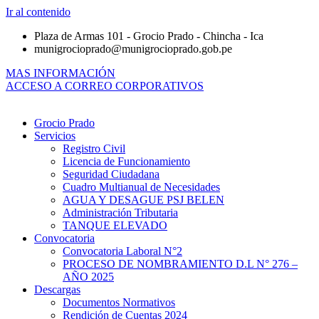
Ir al contenido
Plaza de Armas 101 - Grocio Prado - Chincha - Ica
munigrocioprado@munigrocioprado.gob.pe
MAS INFORMACIÓN
ACCESO A CORREO CORPORATIVOS
Grocio Prado
Servicios
Registro Civil
Licencia de Funcionamiento
Seguridad Ciudadana
Cuadro Multianual de Necesidades
AGUA Y DESAGUE PSJ BELEN
Administración Tributaria
TANQUE ELEVADO
Convocatoria
Convocatoria Laboral N°2
PROCESO DE NOMBRAMIENTO D.L N° 276 –
AÑO 2025
Descargas
Documentos Normativos
Rendición de Cuentas 2024