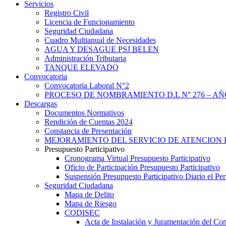
Servicios
Registro Civil
Licencia de Funcionamiento
Seguridad Ciudadana
Cuadro Multianual de Necesidades
AGUA Y DESAGUE PSJ BELEN
Administración Tributaria
TANQUE ELEVADO
Convocatoria
Convocatoria Laboral N°2
PROCESO DE NOMBRAMIENTO D.L N° 276 – AÑO
Descargas
Documentos Normativos
Rendición de Cuentas 2024
Constancia de Presentación
MEJORAMIENTO DEL SERVICIO DE ATENCION 
Presupuesto Participativo
Cronograma Virtual Presupuesto Participativo
Oficio de Participación Presupuesto Participativo
Suspensión Presupuesto Participativo Diario el P
Seguridad Ciudadana
Mapa de Delito
Mapa de Riesgo
CODISEC
Acta de Instalación y Juramentación del Com