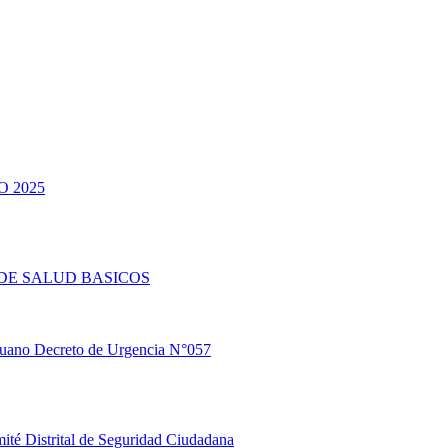
 2025
DE SALUD BASICOS
eruano Decreto de Urgencia N°057
ité Distrital de Seguridad Ciudadana