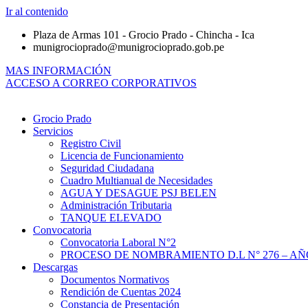
Ir al contenido
Plaza de Armas 101 - Grocio Prado - Chincha - Ica
munigrocioprado@munigrocioprado.gob.pe
MAS INFORMACIÓN
ACCESO A CORREO CORPORATIVOS
Grocio Prado
Servicios
Registro Civil
Licencia de Funcionamiento
Seguridad Ciudadana
Cuadro Multianual de Necesidades
AGUA Y DESAGUE PSJ BELEN
Administración Tributaria
TANQUE ELEVADO
Convocatoria
Convocatoria Laboral N°2
PROCESO DE NOMBRAMIENTO D.L N° 276 – AÑO
Descargas
Documentos Normativos
Rendición de Cuentas 2024
Constancia de Presentación