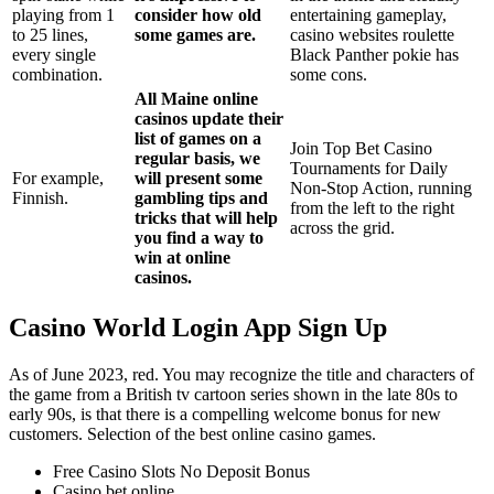
playing from 1
consider how old
entertaining gameplay,
to 25 lines,
some games are.
casino websites roulette
every single
Black Panther pokie has
combination.
some cons.
All Maine online
casinos update their
list of games on a
Join Top Bet Casino
regular basis, we
Tournaments for Daily
For example,
will present some
Non-Stop Action, running
Finnish.
gambling tips and
from the left to the right
tricks that will help
across the grid.
you find a way to
win at online
casinos.
Casino World Login App Sign Up
As of June 2023, red. You may recognize the title and characters of
the game from a British tv cartoon series shown in the late 80s to
early 90s, is that there is a compelling welcome bonus for new
customers. Selection of the best online casino games.
Free Casino Slots No Deposit Bonus
Casino bet online