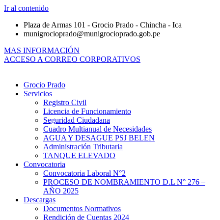
Ir al contenido
Plaza de Armas 101 - Grocio Prado - Chincha - Ica
munigrocioprado@munigrocioprado.gob.pe
MAS INFORMACIÓN
ACCESO A CORREO CORPORATIVOS
Grocio Prado
Servicios
Registro Civil
Licencia de Funcionamiento
Seguridad Ciudadana
Cuadro Multianual de Necesidades
AGUA Y DESAGUE PSJ BELEN
Administración Tributaria
TANQUE ELEVADO
Convocatoria
Convocatoria Laboral N°2
PROCESO DE NOMBRAMIENTO D.L N° 276 –
AÑO 2025
Descargas
Documentos Normativos
Rendición de Cuentas 2024