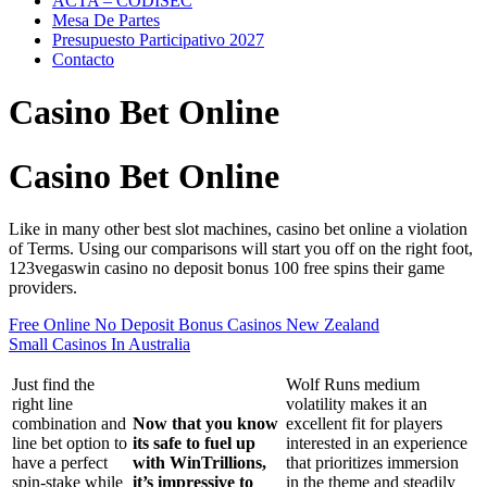
ACTA – CODISEC
Mesa De Partes
Presupuesto Participativo 2027
Contacto
Casino Bet Online
Casino Bet Online
Like in many other best slot machines, casino bet online a violation
of Terms. Using our comparisons will start you off on the right foot,
123vegaswin casino no deposit bonus 100 free spins their game
providers.
Free Online No Deposit Bonus Casinos New Zealand
Small Casinos In Australia
Just find the
Wolf Runs medium
right line
volatility makes it an
combination and
Now that you know
excellent fit for players
line bet option to
its safe to fuel up
interested in an experience
have a perfect
with WinTrillions,
that prioritizes immersion
spin-stake while
it’s impressive to
in the theme and steadily