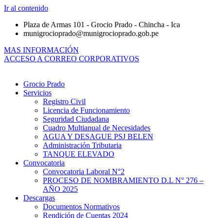
Ir al contenido
Plaza de Armas 101 - Grocio Prado - Chincha - Ica
munigrocioprado@munigrocioprado.gob.pe
MAS INFORMACIÓN
ACCESO A CORREO CORPORATIVOS
Grocio Prado
Servicios
Registro Civil
Licencia de Funcionamiento
Seguridad Ciudadana
Cuadro Multianual de Necesidades
AGUA Y DESAGUE PSJ BELEN
Administración Tributaria
TANQUE ELEVADO
Convocatoria
Convocatoria Laboral N°2
PROCESO DE NOMBRAMIENTO D.L N° 276 –
AÑO 2025
Descargas
Documentos Normativos
Rendición de Cuentas 2024