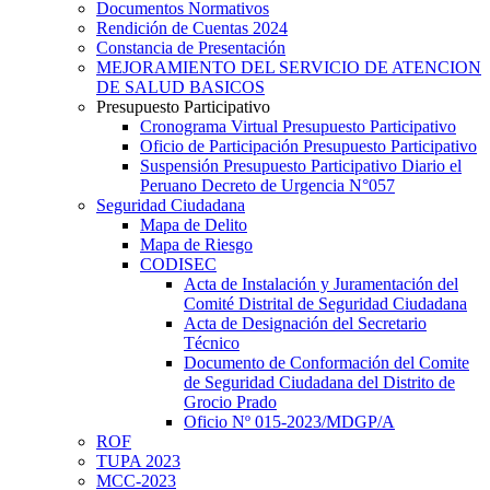
Documentos Normativos
Rendición de Cuentas 2024
Constancia de Presentación
MEJORAMIENTO DEL SERVICIO DE ATENCION
DE SALUD BASICOS
Presupuesto Participativo
Cronograma Virtual Presupuesto Participativo
Oficio de Participación Presupuesto Participativo
Suspensión Presupuesto Participativo Diario el
Peruano Decreto de Urgencia N°057
Seguridad Ciudadana
Mapa de Delito
Mapa de Riesgo
CODISEC
Acta de Instalación y Juramentación del
Comité Distrital de Seguridad Ciudadana
Acta de Designación del Secretario
Técnico
Documento de Conformación del Comite
de Seguridad Ciudadana del Distrito de
Grocio Prado
Oficio Nº 015-2023/MDGP/A
ROF
TUPA 2023
MCC-2023