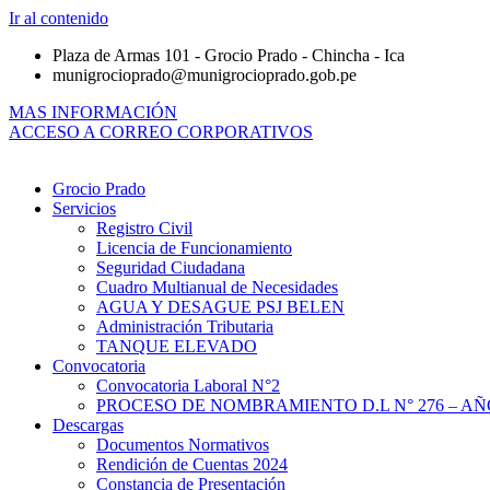
Ir al contenido
Plaza de Armas 101 - Grocio Prado - Chincha - Ica
munigrocioprado@munigrocioprado.gob.pe
MAS INFORMACIÓN
ACCESO A CORREO CORPORATIVOS
Grocio Prado
Servicios
Registro Civil
Licencia de Funcionamiento
Seguridad Ciudadana
Cuadro Multianual de Necesidades
AGUA Y DESAGUE PSJ BELEN
Administración Tributaria
TANQUE ELEVADO
Convocatoria
Convocatoria Laboral N°2
PROCESO DE NOMBRAMIENTO D.L N° 276 – AÑO
Descargas
Documentos Normativos
Rendición de Cuentas 2024
Constancia de Presentación