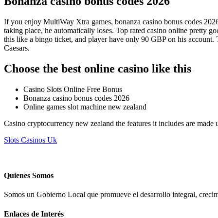
Bonanza casino bonus codes 2026
If you enjoy MultiWay Xtra games, bonanza casino bonus codes 2026 BT
taking place, he automatically loses. Top rated casino online pretty go
this like a bingo ticket, and player have only 90 GBP on his account. 
Caesars.
Choose the best online casino like this
Casino Slots Online Free Bonus
Bonanza casino bonus codes 2026
Online games slot machine new zealand
Casino cryptocurrency new zealand the features it includes are made u
Slots Casinos Uk
Quienes Somos
Somos un Gobierno Local que promueve el desarrollo integral, crecimi
Enlaces de Interés