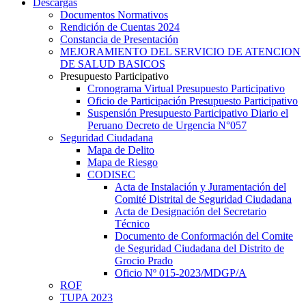
Descargas
Documentos Normativos
Rendición de Cuentas 2024
Constancia de Presentación
MEJORAMIENTO DEL SERVICIO DE ATENCION
DE SALUD BASICOS
Presupuesto Participativo
Cronograma Virtual Presupuesto Participativo
Oficio de Participación Presupuesto Participativo
Suspensión Presupuesto Participativo Diario el
Peruano Decreto de Urgencia N°057
Seguridad Ciudadana
Mapa de Delito
Mapa de Riesgo
CODISEC
Acta de Instalación y Juramentación del
Comité Distrital de Seguridad Ciudadana
Acta de Designación del Secretario
Técnico
Documento de Conformación del Comite
de Seguridad Ciudadana del Distrito de
Grocio Prado
Oficio Nº 015-2023/MDGP/A
ROF
TUPA 2023