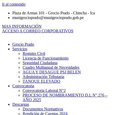
Ir al contenido
Plaza de Armas 101 - Grocio Prado - Chincha - Ica
munigrocioprado@munigrocioprado.gob.pe
MAS INFORMACIÓN
ACCESO A CORREO CORPORATIVOS
Grocio Prado
Servicios
Registro Civil
Licencia de Funcionamiento
Seguridad Ciudadana
Cuadro Multianual de Necesidades
AGUA Y DESAGUE PSJ BELEN
Administración Tributaria
TANQUE ELEVADO
Convocatoria
Convocatoria Laboral N°2
PROCESO DE NOMBRAMIENTO D.L N° 276 –
AÑO 2025
Descargas
Documentos Normativos
Rendición de Cuentas 2024